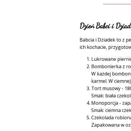
Dzień Babci i Dzi
Babcia i Dziadek to z 
ich kochacie, przygotow
Lukrowane piernic
Bombonierka z rob
W każdej bombonie
karmel. W ciemnej l
Tort musowy - 180
Smak: biała czeko
Monoporcja - zap
Smak: ciemna czeko
Czekolada robion
Zapakowana w ozdo