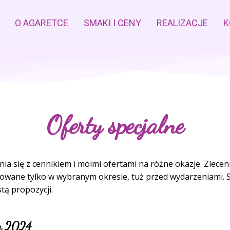
Przejdź do głównej zawartości
O AGARETCE
SMAKI I CENY
REALIZACJE
K
Oferty specjalne
a się z cennikiem i moimi ofertami na różne okazje. Zlecen
zowane tylko w wybranym okresie, tuż przed wydarzeniami. S
tą propozycji.
a 2024