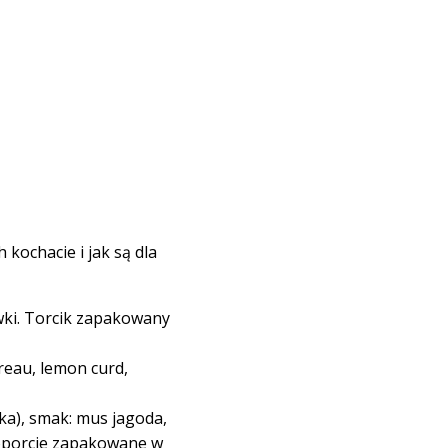
kochacie i jak są dla
ówki. Torcik zapakowany
reau, lemon curd,
tka), smak: mus jagoda,
noporcje zapakowane w