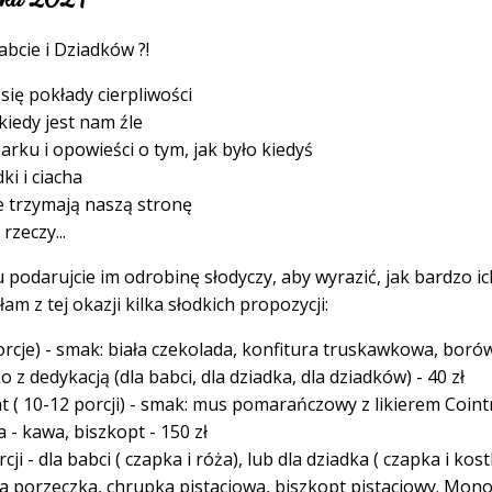
bcie i Dziadków ?!
się pokłady cierpliwości
 kiedy jest nam źle
arku i opowieści o tym, jak było kiedyś
ki i ciacha
ze trzymają naszą stronę
rzeczy...
odarujcie im odrobinę słodyczy, aby wyrazić, jak bardzo ich 
m z tej okazji kilka słodkich propozycji:
porcje) - smak: biała czekolada, konfitura truskawkowa, bor
z dedykacją (dla babci, dla dziadka, dla dziadków) - 40 zł
 ( 10-12 porcji) - smak: mus pomarańczowy z likierem Coint
 - kawa, biszkopt - 150 zł
i - dla babci ( czapka i róża), lub dla dziadka ( czapka i kos
a porzeczka, chrupka pistacjowa, biszkopt pistacjowy. Mo