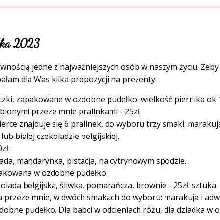
adka 2023
pewnością jedne z najważniejszych osób w naszym życiu. Żeby
ałam dla Was kilka propozycji na prezenty:
zki, zapakowane w ozdobne pudełko, wielkość piernika ok 12
ionymi przeze mnie pralinkami - 25zł.
rce znajduje się 6 pralinek, do wyboru trzy smaki: marakuj
ub białej czekoladzie belgijskiej.
zł.
lada, mandarynka, pistacja, na cytrynowym spodzie.
akowana w ozdobne pudełko.
lada belgijska, śliwka, pomarańcza, brownie - 25zł. sztuka.
a przeze mnie, w dwóch smakach do wyboru: marakuja i adw
bne pudełko. Dla babci w odcieniach różu, dla dziadka w od