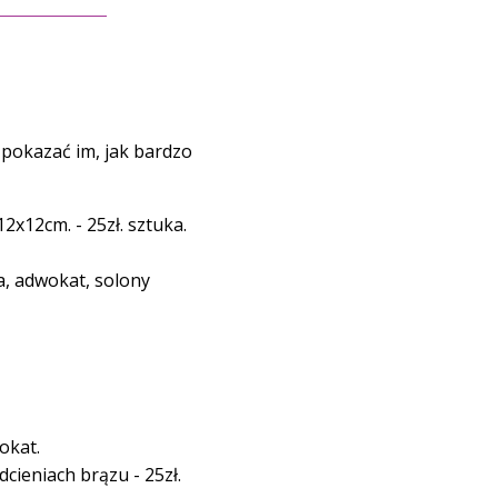
 pokazać im, jak bardzo
x12cm. - 25zł. sztuka.
a, adwokat, solony
okat.
cieniach brązu - 25zł.