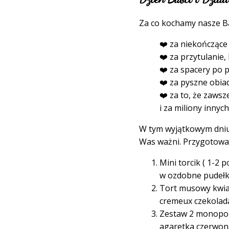
Za co kochamy nasze Ba
❤️ za niekończące 
❤️ za przytulanie,
❤️ za spacery po p
❤️ za pyszne obiad
❤️ za to, że zaws
i za miliony innych 
W tym wyjątkowym dniu p
Was ważni. Przygotowała
Mini torcik ( 1-2 
w ozdobne pudełko 
Tort musowy kwiat
cremeux czekolada
Zestaw 2 monoporcj
agaretka czerwon